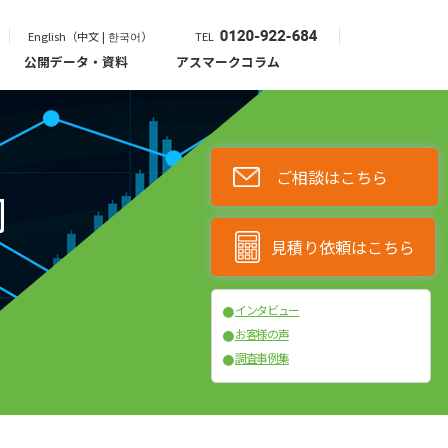
English（中文 | 한국어）
TEL
公開データ・資料
アスマークコラム
ご相談はこちら
調
見積り依頼はこちら
インタビュー
●
お客様の声
●
調査事例集
●