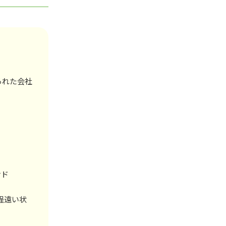
られた会社
ンド
程遠い状