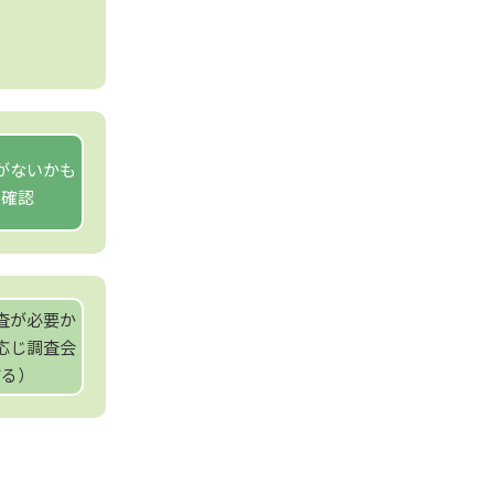
がないかも
で確認
査が必要か
応じ調査会
する）