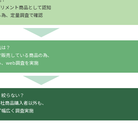
プリメント商品として認知
る為、定量調査で確認
法
は？
で販売している商品の為、
、web調査を実施
ｒ絞らない？
自社商品購入者以外も、
ず
幅広く
調査実施