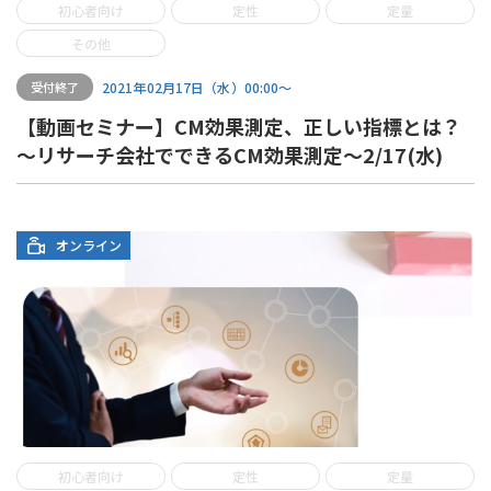
初心者向け
定性
定量
その他
2021年02月17日（水）00:00〜
受付終了
【動画セミナー】CM効果測定、正しい指標とは？
～リサーチ会社でできるCM効果測定～2/17(水)
オンライン
初心者向け
定性
定量