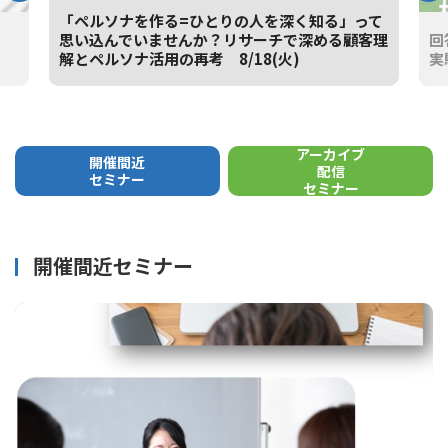
「ペルソナを作る=ひとりの人を深く知る」って
思い込んでいませんか？リサーチで深める顧客理
回
解とペルソナ活用の再考 8/18(火)
実
NEW
NE
アーカイブ
開催間近
配信
セミナー
セミナー
開催間近セミナー