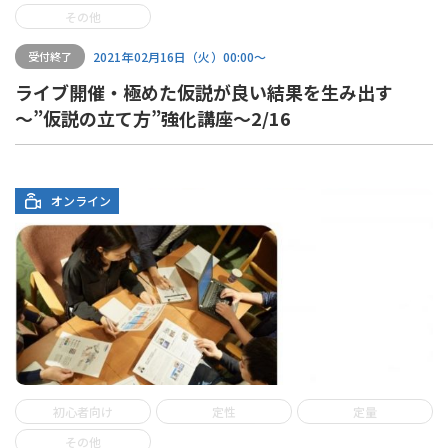
その他
2021年02月16日（火）00:00〜
受付終了
ライブ開催・極めた仮説が良い結果を生み出す
～”仮説の立て方”強化講座～2/16
オンライン
初心者向け
定性
定量
その他