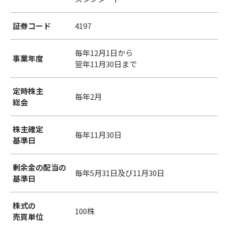
証券コード
4197
毎年12月1日から
事業年度
翌年11月30日まで
定時株主
毎年2月
総会
株主確定
毎年11月30日
基準日
剰余金の配当の
毎年5月31日及び11月30日
基準日
株式の
100株
売買単位