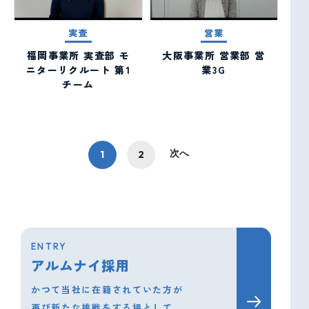
実査
営業
福岡事業所 実査部 モ
大阪事業所 営業部 営
ニターリクルート 第1
業3G
チーム
投
次へ
1
2
稿
の
ペ
ー
ジ
送
ENTRY
り
アルムナイ採用
かつて当社に在籍されていた方が
再び新たな挑戦をする場として、