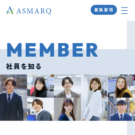
募集要項
HOME
MEMBER
ホーム
MESSAGE
社員を知る
代表挨拶
NUMBER
数字で知る
BUSINESS
事業を知る
MEMBER