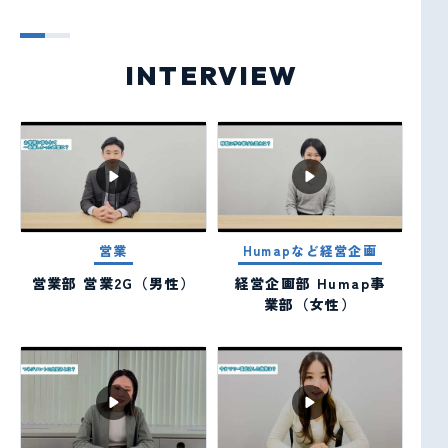
社員を知る
FLOW
INTERVIEW
仕事の流れと職種を知る
LOCATION
職場を知る
CULTURE
営業
Humapなど経営企画
制度を知る
営業部 営業2G（男性）
経営企画部 Humap事
業部（女性）
NEWS
Q&A