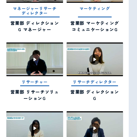
新卒
キャリア
インターン
マネージャーリサーチ
マーケティング
ディレクター
採用
採用
採用
営業部 ディレクション
営業部 マーケティング
G マネージャー
コミュニケーションG
リサーチャー
リサーチディレクター
営業部 リサーチソリュ
営業部 ディレクション
ーションG
G