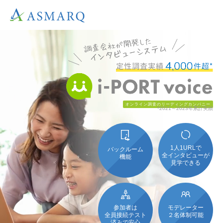
オンライン調査のリーディングカンパニー
*2021～2023年累計実績
1人1URLで
バックルーム
全インタビューが
機能
見学できる
モデレーター
参加者は
２名体制可能
全員接続テスト
済みで安心