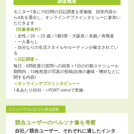
調査概要
モニター7名に10日間の日記調査を実施後、回答内容か
ら4名を選出し、オンラインデプスインタビューに参加い
ただきます
《対象者条件》
・女性／20 ～29 歳／1都3県・大阪府／未婚／有職者
・一人暮らし
・自分なりの生活スタイルやルーティンが確立されてい
る
＜日記調査＞
毎日：6問程度の質問への回答＋1日の行動スケジュール
期間内：10枚程度の写真の投稿(自身の趣味・嗜好などに
関する内容)
＜オンラインデプスインタビュー＞
1名あたり60分・i-PORT voiceで実施
リニューアルにむけた競合調査
競合ユーザーのペルソナ像を考察
自社／競合ユーザー、それぞれに適したインタ