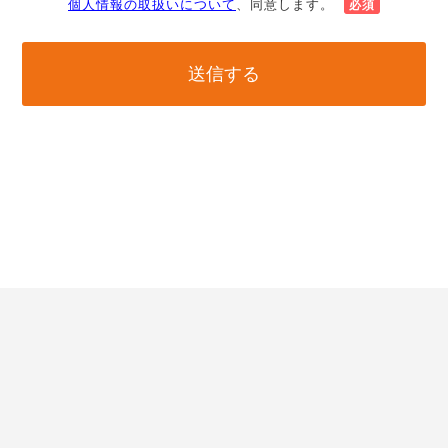
る情報の提供、収集および伝達 個人情報取扱いに関
個人情報の取扱いについて
、同意します。
必須
する詳細については、次のサイトをご覧ください。
こ
の
フ
ィ
ー
ル
ド
は
空
の
ま
ま
に
し
て
く
だ