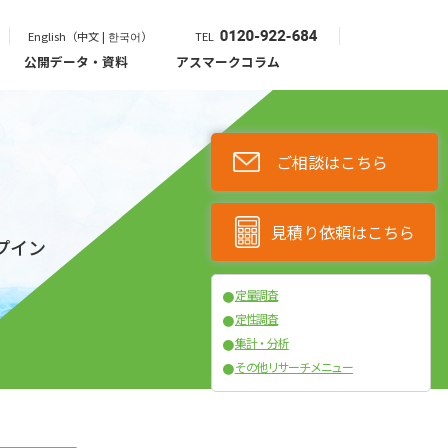
English（中文 | 한국어）
TEL
公開データ・資料
アスマークコラム
ご相談はこちら
見積り依頼はこちら
プイン
定量調査
●
定性調査
●
集計・分析
●
その他リサーチメニュー
●