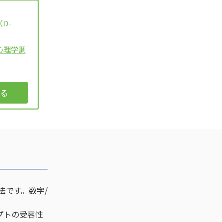
（D-
心理学調
調査
る
法です。数字/
セプトの受容性