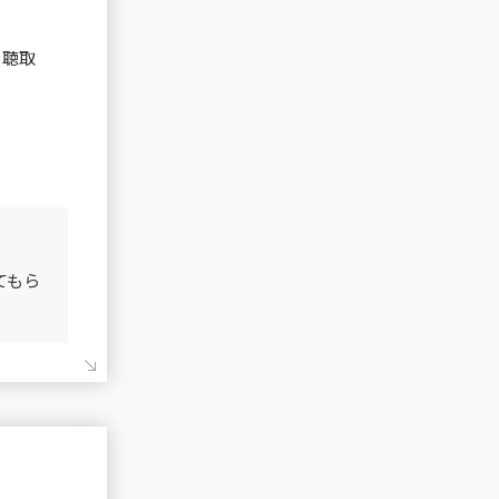
を聴取
てもら