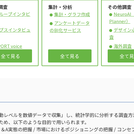
調査
集計・分析
その他調査
ループインタビ
NeuroAI
集計・グラフ作成
Planner）
アンケートデータ
プスインタビュ
デザイン
のBI化サービス
査
PORT voice
海外調査
PORT chat
学術研究
全て見る
全て見る
全て見
動レベルを数値データで収集」し、統計学的に分析する調査方
ため、以下のような目的で用いられます。
U＆A実態の把握 / 市場におけるポジショニングの把握 / コン