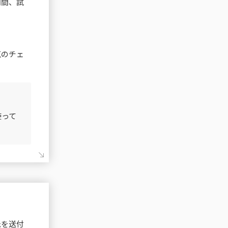
期間、試
点のチェ
使って
紙を送付