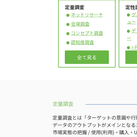
定量調査
定性
グ
ネットリサーチ
ュー
会場調査
デ
コンセプト調査
ー
認知度調査
i-
i-
全て見る
定量調査
定量調査とは「ターゲットの意識や行
データのアウトプットがメインとなる
市場実態の把握 / 使用(利用)・購入・