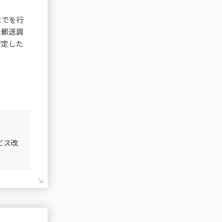
までを行
た郵送調
安定した
ビス改