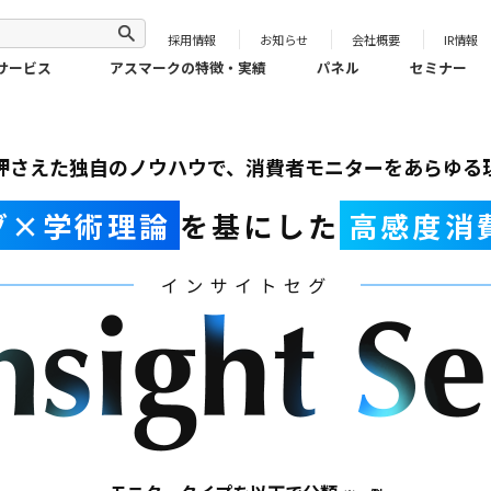
採用情報
お知らせ
会社概要
IR情報
サービス
アスマークの特徴・実績
パネル
セミナー
押さえた独自のノウハウで、
消費者モニターをあらゆる
グ×学術理論
を基にした
高感度消