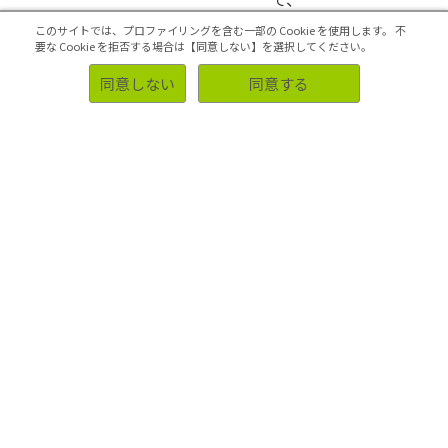
生
このサイトでは、プロファイリングを含む一部の Cookie を使用します。
不
要な Cookie を拒否する場合は【同意しない】を選択してください。
活
同意しない
同意する
者
の
意
見
を
正
確
に
お
客
様
に