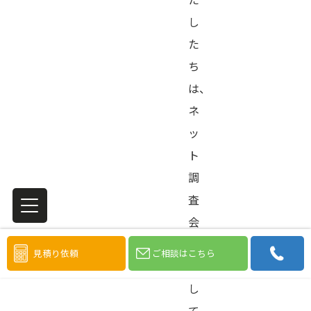
し
た
ち
は、
ネ
ッ
ト
調
査
会
社
見積り依頼
ご相談はこちら
と
し
て、