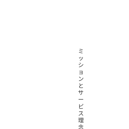
ミ
ッ
シ
ョ
ン
と
サ
ー
ビ
ス
理
念