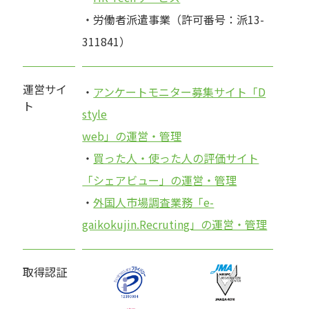
・労働者派遣事業（許可番号：派13-
311841）
運営サイ
・
アンケートモニター募集サイト「D
ト
style
web」の運営・管理
・
買った人・使った人の評価サイト
「シェアビュー」の運営・管理
・
外国人市場調査業務「e-
gaikokujin.Recruting」の運営・管理
取得認証