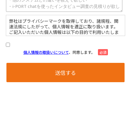
弊社はプライバシーマークを取得しており、諸規程、関
連法規にしたがって、個人情報を適正に取り扱います。
ご記入いただいた個人情報は以下の目的で利用いたしま
す。 ・取引（提案）に関する折衝、連絡、相談、検討、
受発注、決済および対応 ・取引（提案）に基づく役務等
の授受 ・当社サービス等に関する情報の提供、収集およ
個人情報の取扱いについて
、同意します。
必須
び伝達 個人情報取扱いに関する詳細については、次のサ
イトをご覧ください。
こ
の
フ
ィ
ー
ル
ド
は
空
の