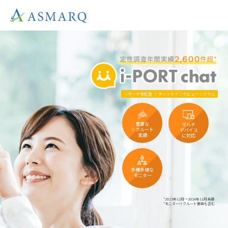
リサーチ特化型 ｜ チャットインタビューシステム
豊富な
マルチ
リクルート
デバイス
実績
に対応
多種多様な
モニター
*2023年12月～2024年11月実績
*モニターリクルート業務も含む