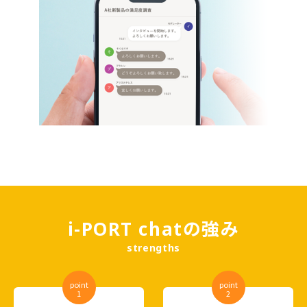
i-PORT chatの強み
strengths
point
point
1
2