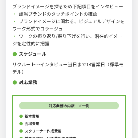
ブランドイメージを探るため下記項⽬をインタビュー
・
該当ブランドのタッチポイントの確認
・
ブランドイメージに関わる、ビジュアルデザインを
ワーク形式でコラージュ
・
ワークの振り返り/掘り下げを⾏い、潜在的イメー
ジを定性的に把握
●
スケジュール
リクルート〜インタビュー当⽇まで14営業⽇（標準モ
デル）
●
対応業務
対応業務の内訳 ※一例
●
基本費用
●
会場費⽤
●
スクリーナー作成費用