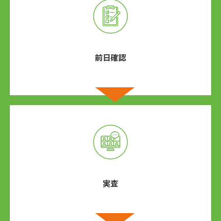
前⽇確認
実査