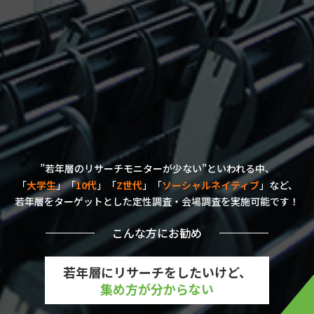
”若年層のリサーチモニターが少ない”といわれる中、
「
大学生
」「
10代
」「
Z世代
」「
ソーシャルネイティブ
」など、
若年層をターゲットとした定性調査・会場調査を実施可能です！
こんな方にお勧め
若年層にリサーチをしたいけど、
集め方が分からない