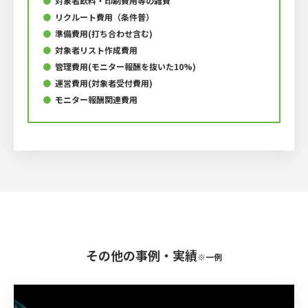
●
対象者飲料・印刷費⽤等の雑費
●
リクルート費⽤（条件普）
●
準備費⽤(打ち合わせ含む)
●
対象者リスト作成費用
●
管理費⽤(モニター報酬を抜いた10%)
●
運営費⽤(対象者受付費⽤)
●
モニター報酬関連費⽤
その他の事例・実績
※⼀例