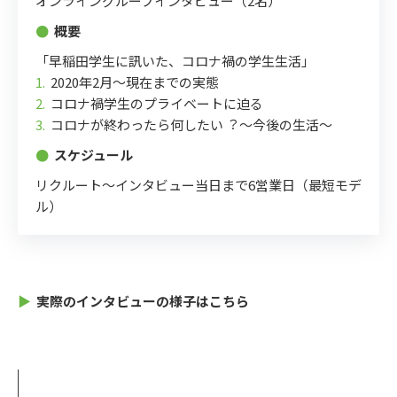
オンライングループインタビュー（2名）
●
概要
「早稲⽥学⽣に訊いた、コロナ禍の学⽣⽣活」
1.
2020年2⽉〜現在までの実態
2.
コロナ禍学⽣のプライベートに迫る
3.
コロナが終わったら何したい︖ 〜今後の⽣活〜
●
スケジュール
リクルート〜インタビュー当⽇まで6営業⽇（最短モデ
ル）
▶
実際のインタビューの様⼦はこちら