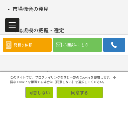
市場機会の発見
市場規模の把握・選定
見積り依頼
ご相談はこちら
コンセプトの開発・評価
4Pの構築・実施
このサイトでは、プロファイリングを含む一部の Cookie を使用します。
不
要な Cookie を拒否する場合は【同意しない】を選択してください。
同意しない
同意する
マーケティング課題の検証・改善
初めての方へ