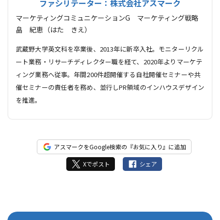
ファシリテーター：株式会社アスマーク
マーケティングコミュニケーションG マーケティング戦略
畠 紀恵（はた きえ）
武蔵野大学英文科を卒業後、2013年に新卒入社。モニターリクル
ート業務・リサーチディレクター職を経て、2020年よりマーケテ
ィング業務へ従事。年間200件超開催する自社開催セミナーや共
催セミナーの責任者を務め、並行しPR領域のインハウスデザイン
を推進。
アスマークをGoogle検索の『お気に入り』に追加
Xでポスト
シェア