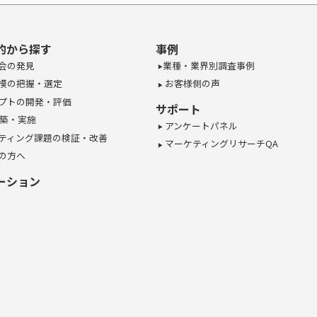
的から探す
事例
会の発見
業種・業界別調査事例
模の把握・選定
お客様側の声
プトの開発・評価
サポート
構築・実施
アンケートパネル
ティング課題の検証・改善
マーケティングリサーチQA
の方へ
ーション