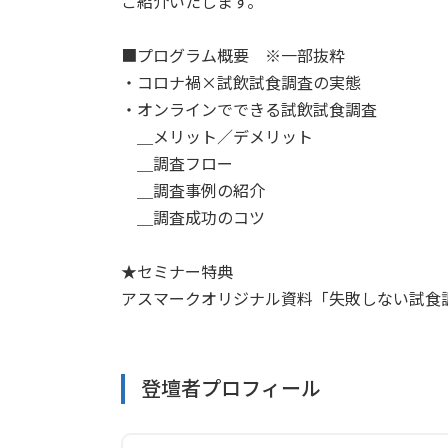
ご紹介いたします。
■プログラム概要 ※一部抜粋
・コロナ禍×試飲試食調査の実態
・オンラインでできる試飲試食調査
＿メリット／デメリット
＿調査フロー
＿調査事例の紹介
＿調査成功のコツ
★セミナー特典
アスマークオリジナル資料「失敗しない試食
登壇者プロフィール