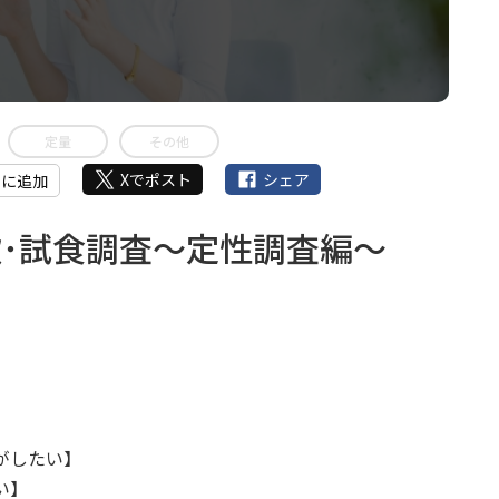
定量
その他
Xでポスト
シェア
』に追加
･試食調査～定性調査編～
がしたい】
い】