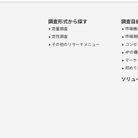
調査形式から探す
調査目
定量調査
市場機
定性調査
市場規
その他のリサーチメニュー
コンセ
4Pの
マーケ
初めて
ソリュ