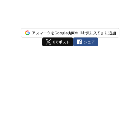
ー
ル
ド
は
アスマークをGoogle検索の『お気に入り』に追加
空
Xでポスト
シェア
の
ま
ま
に
し
て
く
だ
さ
い。