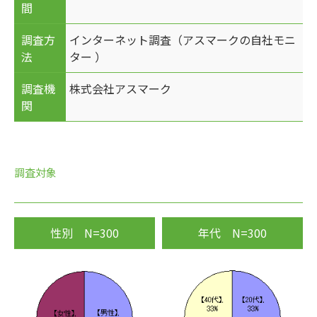
間
調査方
インターネット調査（アスマークの自社モニ
法
ター ）
調査機
株式会社アスマーク
関
調査対象
性別 N=300
年代 N=300