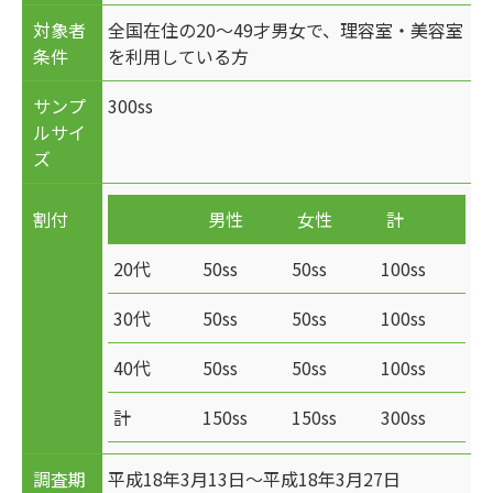
対象者
全国在住の20～49才男女で、理容室・美容室
条件
を利用している方
サンプ
300ss
ルサイ
ズ
割付
男性
女性
計
20代
50ss
50ss
100ss
30代
50ss
50ss
100ss
40代
50ss
50ss
100ss
計
150ss
150ss
300ss
調査期
平成18年3月13日～平成18年3月27日