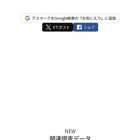
ド
は
アスマークをGoogle検索の『お気に入り』に追加
空
Xでポスト
シェア
の
ま
ま
に
し
て
く
だ
さ
い。
NEW
関連調査データ