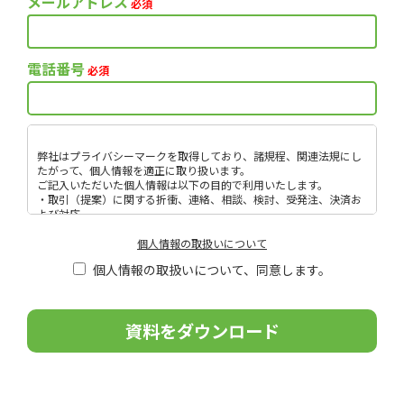
メールアドレス
必須
電話番号
必須
弊社はプライバシーマークを取得しており、諸規程、関連法規にし
たがって、個人情報を適正に取り扱います。
ご記入いただいた個人情報は以下の目的で利用いたします。
・取引（提案）に関する折衝、連絡、相談、検討、受発注、決済お
よび対応
・取引（提案）に基づく役務等の授受
・当社サービス等に関する情報の提供、収集および伝達
個人情報の取扱いについて
個人情報取扱いに関する詳細については、次のサイトをご覧くださ
個人情報の取扱いについて、同意します。
い。
こ
の
フ
ィ
ー
ル