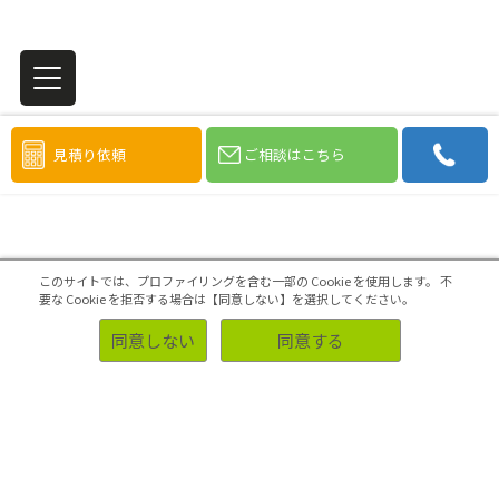
見積り依頼
ご相談はこちら
このサイトでは、プロファイリングを含む一部の Cookie を使用します。
不
要な Cookie を拒否する場合は【同意しない】を選択してください。
同意しない
同意する
家電・デジタル機器
2013.03.01
家電製品を購入したあと、何らかの理由で後悔した経験がある
人は66.5％
家電に関するアンケート調査（生活家
電・季節家電編）