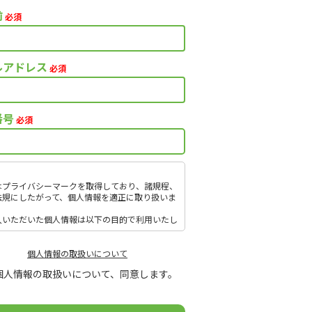
前
必須
ルアドレス
必須
番号
必須
はプライバシーマークを取得しており、諸規程、
法規にしたがって、個人情報を適正に取り扱いま
入いただいた個人情報は以下の目的で利用いたし
。
引（提案）に関する折衝、連絡、相談、検討、受
、決済および対応
個人情報の取扱いについて
引（提案）に基づく役務等の授受
個人情報の取扱いについて、同意します。
社サービス等に関する情報の提供、収集および伝
情報取扱いに関する詳細については、次のサイト
覧ください。