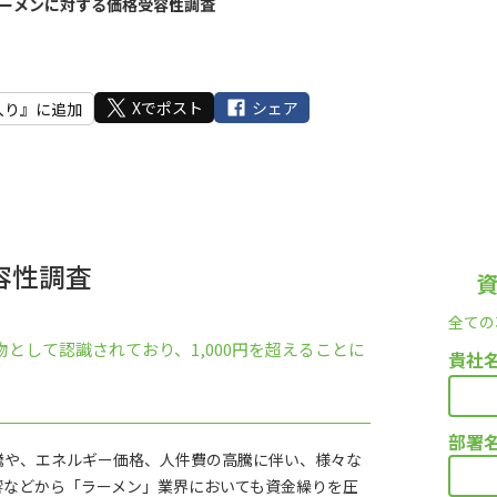
ーメンに対する価格受容性調査
Xでポスト
シェア
入り』に追加
容性調査
全ての
として認識されており、1,000円を超えることに
貴社
部署
騰や、エネルギー価格、人件費の高騰に伴い、様々な
響などから「ラーメン」業界においても資金繰りを圧