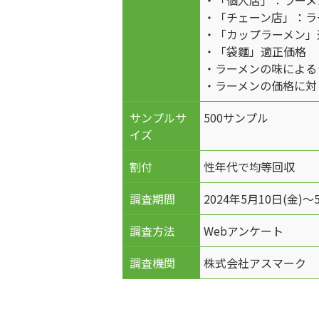
・「個人店」：ラーメ
・「チェーン店」：ラ
・「カップラーメン」
・「袋麵」適正価格
・ラーメンの味による
・ラーメンの価格に対
サンプルサ
500サンプル
イズ
割付
性年代で均等回収
調査期間
2024年5月10日(金)～
調査方法
Webアンケート
調査機関
株式会社アスマーク