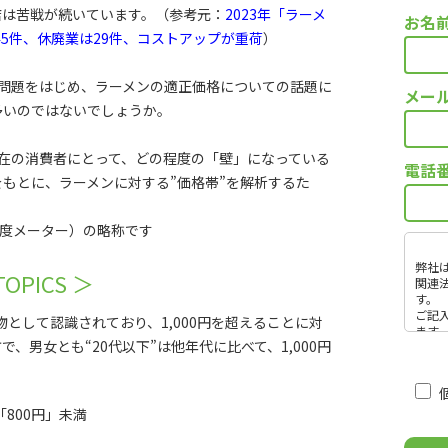
店は苦戦が続いています。（参考元：
2023年「ラーメ
お名
45件、休廃業は29件、コストアップが重荷
）
壁」問題をはじめ、ラーメンの適正価格についての話題に
メー
多いのではないでしょうか。
、現在の消費者にとって、どの程度の「壁」になっている
電話
もとに、ラーメンに対する”価格帯”を解析するた
。
r（価格感度メーター）の略称です
弊社
TOPICS ＞
関連
す。
ご記
として認識されており、1,000円を超えることに対
ます
、男女とも“20代以下”は他年代に比べて、1,000円
・取
発注
・取
・当
達
800円」未満
こ
個人
の
をご