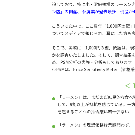
迫しており、特に小・零細規模のラーメン
ン店」の倒産、 休廃業が過去最多 倒産が
こういった中で、ここ数年「1,000円の
ついてメディアで報じられ、耳にした方も
そこで、実際に「1,000円の壁」問題は
かを調査いたしました。そして、調査結果を
め、PSM分析の実施・分析もしております
※PSMは、Price Sensitivity Mete
＜ 
「ラーメン」は、まだまだ庶民的な食べ物
して、9割以上が抵抗を感じている。一方で
を超えることへの拒否感は若干少ない
「ラーメン」の理想価格は業態問わず、「