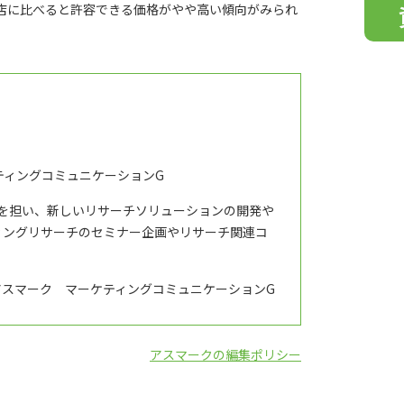
店に比べると許容できる価格がやや高い傾向がみられ
フ
ィ
ー
ル
ド
は
空
の
ティングコミュニケーションG
ま
ま
修を担い、新しいリサーチソリューションの開発や
に
ィングリサーチのセミナー企画やリサーチ関連コ
し
て
アスマーク マーケティングコミュニケーションG
く
だ
さ
アスマークの編集ポリシー
い。