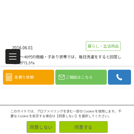
暮らし・生活用品
2016.06.01
20代～40代の既婚・子あり世帯では、毎日洗濯をすると回答し
た人が71.5%
洗濯に関するアンケート調査
見積り依頼
ご相談はこちら
このサイトでは、プロファイリングを含む一部の Cookie を使用します。
不
要な Cookie を拒否する場合は【同意しない】を選択してください。
同意しない
同意する