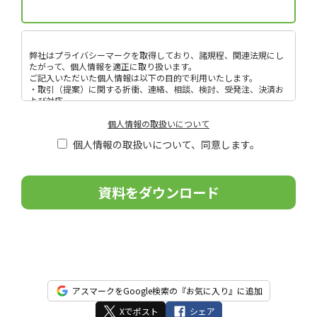
弊社はプライバシーマークを取得しており、諸規程、関連法規にし
たがって、個人情報を適正に取り扱います。
ご記入いただいた個人情報は以下の目的で利用いたします。
・取引（提案）に関する折衝、連絡、相談、検討、受発注、決済お
よび対応
・取引（提案）に基づく役務等の授受
・当社サービス等に関する情報の提供、収集および伝達
個人情報の取扱いについて
個人情報取扱いに関する詳細については、次のサイトをご覧くださ
個人情報の取扱いについて、同意します。
い。
こ
の
フ
ィ
ー
ル
ド
は
アスマークをGoogle検索の『お気に入り』に追加
空
Xでポスト
シェア
の