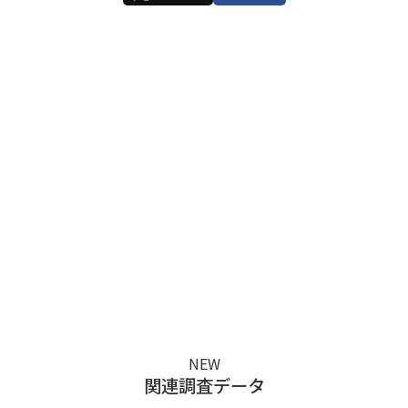
ま
ま
に
し
て
く
だ
さ
い。
NEW
関連調査データ