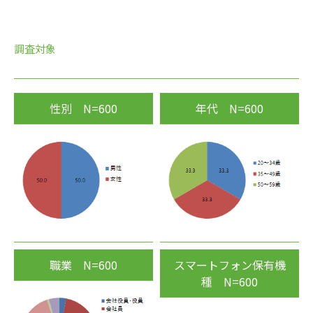
調査対象
性別 N=600
年代 N=600
職業 N=600
スマートフォン保有機
種 N=600