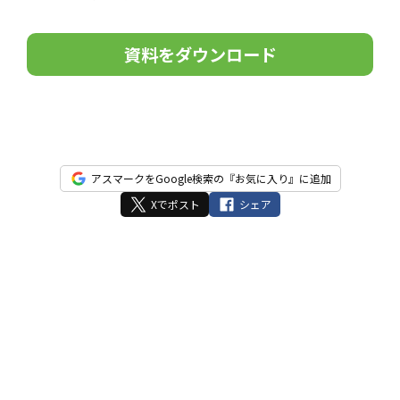
こ
の
フ
ィ
ー
ル
ド
は
アスマークをGoogle検索の『お気に入り』に追加
空
Xでポスト
シェア
の
ま
ま
に
し
て
く
だ
さ