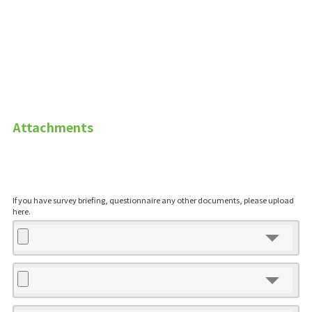
Attachments
If you have survey briefing, questionnaire any other documents, please upload
here.