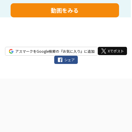
フ
ィ
ー
ル
ド
は
空
Xでポスト
アスマークをGoogle検索の『お気に入り』に追加
の
シェア
ま
ま
に
し
て
く
だ
さ
い。