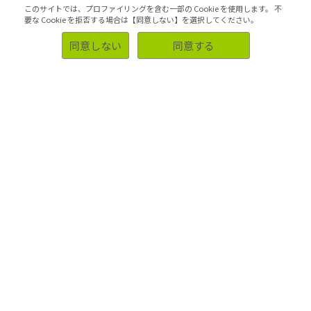
このサイトでは、プロファイリングを含む一部の Cookie を使用します。
不
マーケティング課題の検証・改善
要な Cookie を拒否する場合は【同意しない】を選択してください。
同意しない
同意する
初めての方へ
ソリューション