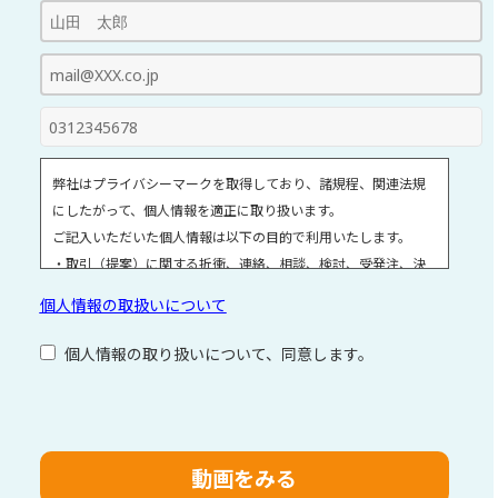
弊社はプライバシーマークを取得しており、諸規程、関連法規
にしたがって、個人情報を適正に取り扱います。
ご記入いただいた個人情報は以下の目的で利用いたします。
・取引（提案）に関する折衝、連絡、相談、検討、受発注、決
済および対応
個人情報の取扱いについて
・取引（提案）に基づく役務等の授受
・当社サービス等に関する情報の提供、収集および伝達
個人情報の取り扱いについて、同意します。
個人情報取扱いに関する詳細については、次のサイトをご覧く
ださい。
こ
個人情報の取扱いについて
の
フ
ィ