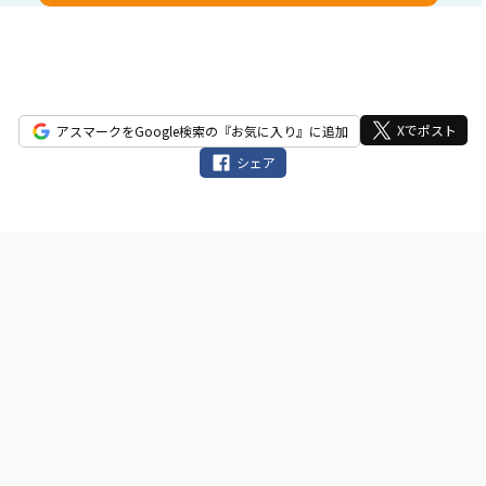
ー
ル
ド
は
空
Xでポスト
アスマークをGoogle検索の『お気に入り』に追加
の
シェア
ま
ま
に
し
て
く
だ
さ
い。