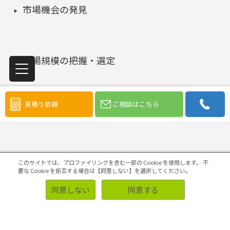
市場機会の発見
市場規模の把握・選定
見積り依頼
ご相談はこちら
コンセプトの開発・評価
4Pの構築・実施
このサイトでは、プロファイリングを含む一部の Cookie を使用します。
不
要な Cookie を拒否する場合は【同意しない】を選択してください。
同意しない
同意する
マーケティング課題の検証・改善