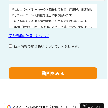
弊社はプライバシーマークを取得しており、諸規程、関連法規
にしたがって、個人情報を適正に取り扱います。
ご記入いただいた個人情報は以下の目的で利用いたします。
・取引（提案）に関する折衝、連絡、相談、検討、受発注、決
済および対応
個人情報の取扱いについて
・取引（提案）に基づく役務等の授受
・当社サービス等に関する情報の提供、収集および伝達
個人情報の取り扱いについて、同意します。
個人情報取扱いに関する詳細については、次のサイトをご覧く
ださい。
こ
個人情報の取扱いについて
の
フ
ィ
ー
ル
ド
は
空
Xでポスト
アスマークをGoogle検索の『お気に入り』に追加