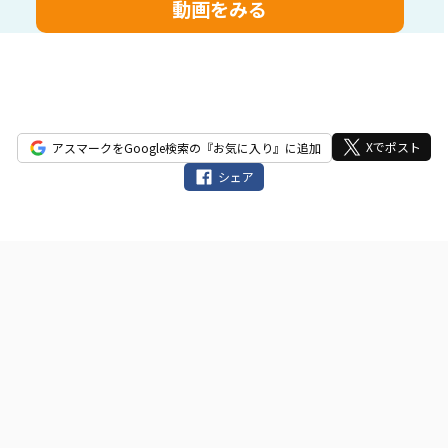
ィ
ー
ル
ド
は
空
Xでポスト
アスマークをGoogle検索の『お気に入り』に追加
の
シェア
ま
ま
に
し
て
く
だ
さ
い。