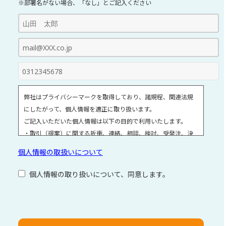
※部署名がない場合、「なし」とご記入ください
弊社はプライバシーマークを取得しており、諸規程、関連法規
にしたがって、個人情報を適正に取り扱います。
ご記入いただいた個人情報は以下の目的で利用いたします。
・取引（提案）に関する折衝、連絡、相談、検討、受発注、決
済および対応
個人情報の取扱いについて
・取引（提案）に基づく役務等の授受
・当社サービス等に関する情報の提供、収集および伝達
個人情報の取り扱いについて、同意します。
個人情報取扱いに関する詳細については、次のサイトをご覧く
ださい。
こ
個人情報の取扱いについて
の
フ