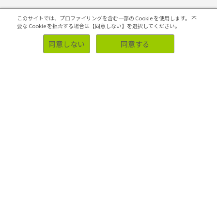
このサイトでは、プロファイリングを含む一部の Cookie を使用します。
不
マーケティング課題の検証・改善
要な Cookie を拒否する場合は【同意しない】を選択してください。
同意しない
同意する
初めての方へ
ソリューション