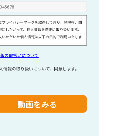
はプライバシーマークを取得しており、諸規程、関
規にしたがって、個人情報を適正に取り扱います。
入いただいた個人情報は以下の目的で利用いたしま
引（提案）に関する折衝、連絡、相談、検討、受発
情報の取扱いについて
決済および対応
引（提案）に基づく役務等の授受
人情報の取り扱いについて、同意します。
社サービス等に関する情報の提供、収集および伝達
情報取扱いに関する詳細については、次のサイトを
ください。
情報の取扱いについて