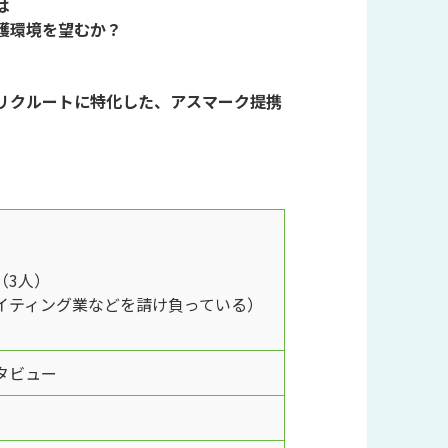
は
空
護環境を望むか？
の
ま
ま
リクルートに特化した、アスマーク提携
に
し
て
く
だ
さ
い。
（3人）
ティング業などを請け負っている）
タビュー