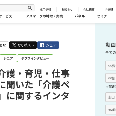
採用情報
お知らせ
会社概要
IR情報
サービス
アスマークの特徴・実績
パネル
セミナー
動画
Xでポスト
シェア
追加
全て
シニア
デプスインタビュー
介護・育児・仕事
に聞いた「介護ペ
※部署
」に関するインタ