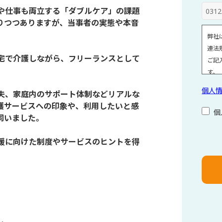
や仕事も両立する「ダブルケア」の課題
りつつありますが、当事者の実態や本音
弊社
連法
宅で介護しながら、フリーランスとして
ご記
。
す。
・取
個人
夫、家庭内のサポート体制などリアルな
注、
護サービスへの印象や、利用したいと感
・取
個
伺いました。
・当
個人
こ
援に向けた制度やサービスのヒントを得
ご覧
の
個人
フ
ィ
ー
ル
ド
は