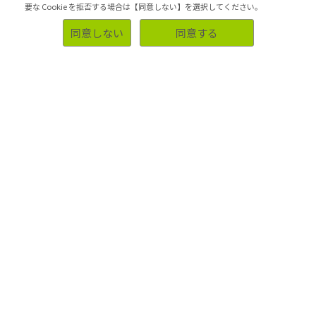
要な Cookie を拒否する場合は【同意しない】を選択してください。
アスマークでは、私立／公立問わず学術調査の相談件数が
300件以上（※2019年度）の実績があり、独自のノウハウ
同意しない
同意する
を学術研究の研究者／学生の皆様にご提供するために、新
たに学術調査チームを立ち上げました。
WEBアンケート、回答者提供、郵送調査、被験者募集代行
業務を中心に、学術調査チームが研究のサポートをいたし
ます。
> 詳しく見る