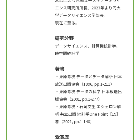
2022年より京都女子大学データサイ
エンス研究所所長、2023年より同大
学データサイエンス学部長。
現在に至る。
研究分野
データサイエンス、計算機統計学、
時空間統計学
著書
・栗原考次 データとデータ解析 日本
放送出版協会（1996, pp.1-211）
・栗原考次 データの科学 日本放送出
版協会（2001, pp.1-277）
・栗原考次・石岡文生 エシェロン解
析 共立出版 統計学One Point【19】
巻（2021, pp.1-140）
受賞歴