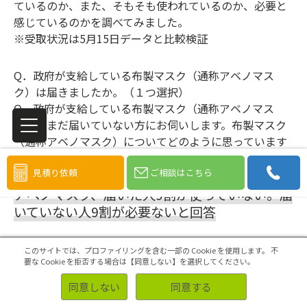
ているのか、また、そもそも使われているのか、必要と
感じているのかを調べてみました。
※受取状況は5月15日データと比較検証
Q．政府が支給している布製マスク（通称アベノマス
ク）は届きましたか。（１つ選択）
Q．政府が支給している布製マスク（通称アベノマス
ク）がまだ届いていない方にお伺いします。布製マスク
（通称アベノマスク）についてどのように思っています
か。（１つ選択）
見積り依頼
ご相談はこちら
アベノマスク、届いた人9割が使っていない。届
いていない人9割が必要ないと回答
このサイトでは、プロファイリングを含む一部の Cookie を使用します。
不
アベノマスクは一週間前に比べて届いた人がやや増加し
要な Cookie を拒否する場合は【同意しない】を選択してください。
たものの3割にとどまる。届いた地域は東京に集中して
同意しない
同意する
おり、他3県ではさらに低い状況が続く。
また、届いている人の中で使っている人は1割で、9割が