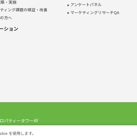
構築・実施
アンケートパネル
ティング課題の検証・改善
マーケティングリサーチQA
の方へ
ーション
ロパティータワー4F
メール
info@asmarq.co.jp
kie を使用します。