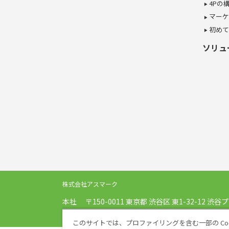
4Pの
マーケ
初めて
ソリュ
株式会社アスマーク
本社
〒150-0011
東京都
渋谷区
東1-32-12
渋谷プ
電話
03-5468-5101
FAX
03-5468-5102
このサイトでは、プロファイリングを含む一部の Coo