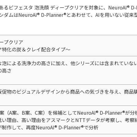
フェスタ 泡洗顔 ディープクリアを対象に、NeuroAI® D-Pl
はNeuroAI® D-Planner®とあわせて、AIを用いない従
ィープクリア
ア特化の炭＆クレイ配合タイプ〜
な泡による洗浄力の高さに加え、他シリーズには含まれていな
の高さ
販促物のビジュアルデザインから商品への気づきを与え、商品
A案、B案、C案）を候補としてNeuroAI® D-Planner®が分
低い理由、高い理由をアスマークとNTTデータが考察し、考察
して、再度NeuroAI® D-Planner®で分析