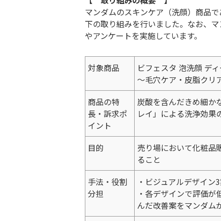
【 取り組みの概要 】
マンダムのスキンケア（洗顔）商品であるビ
下の取り組みを行いました。なお、マンダム
やアンケートを実施しています。
対象商品
ビフェスタ 泡洗顔 デ
〜毛穴ケア・皮脂クリ
商品の特
炭酸を含んだきめ細か
長・訴求ポ
レイ」による洗浄効果
イント
目的
売り場において化粧品
ること
手法・役割
・ビジュアルデザイン3案（
分担
・各デザインで評価が
んだ改善案をマンダムが制作