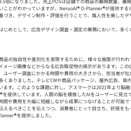
8.5倍になりました。売上POSは店舗での商品の展開数量、展
がわかっていますが、NeruoAI® D-Planner®が提供す
基づき、デザイン制作・評価を行うことで、属人性を廃したデ
はじめとして、広告デザイン調査・選定の業務において、多く
商品の独自性や差別化を表現するために、様々な施策が行われ
イメージ画像などからなる広告販促物の掲示があります。この
、ユーザー調査にかかる時間や費用の大きさから、担当者が社
多くありました。テレビCMや商品パッケージ、屋外広告、車
ます。このような課題に対し、アスマークは2021年より脳融
lanner®を提供しています。人間の脳を模倣したAIをユーザーに見
時間や費用を大幅に短縮しながら成果につなげることが可能で
伝えるべきことを伝えつつ、消費者にとって目立ち、好感をも
Planner®を提供しました。