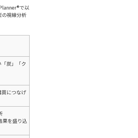
anner®で以
来型の視線分析
い「炭」「ク
購買につなげ
析
結果を盛り込