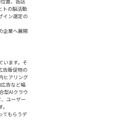
開位置、各店
るヒトの脳活動
ザイン選定の
の企業へ展開
ています。そ
広告販促物の
内ヒアリング
内広告など幅
合型AIクラウ
立て、ユーザー
す。
ってもらうデ