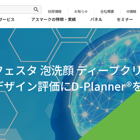
採用情報
お知らせ
会社概要
IR情報
サービス
アスマークの特徴・実績
パネル
セミナー
ェスタ 泡洗顔 ディープク
イン評価にD-Planner®