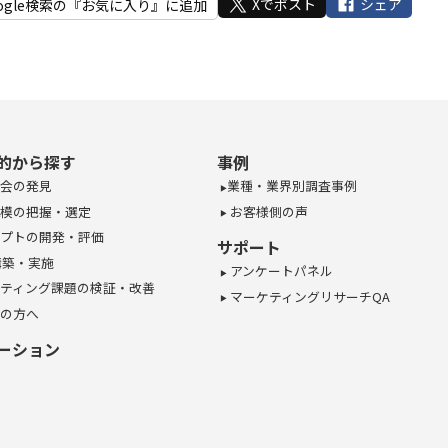
Xでポスト
シェア
ogle検索の『お気に入り』に追加
的から探す
事例
会の発見
業種・業界別調査事例
模の把握・選定
お客様側の声
プトの開発・評価
サポート
構築・実施
アンケートパネル
ティング課題の検証・改善
マーケティングリサーチQA
の方へ
ーション