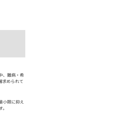
中、難病・希
層求められて
最小限に抑え
す。