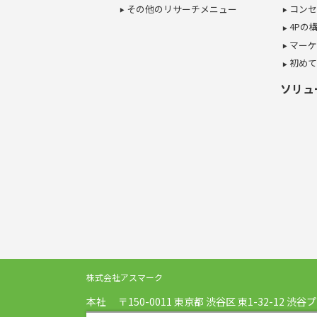
その他のリサーチメニュー
コンセ
4Pの
マーケ
初めて
ソリュ
株式会社アスマーク
本社
〒150-0011
東京都
渋谷区
東1-32-12
渋谷プ