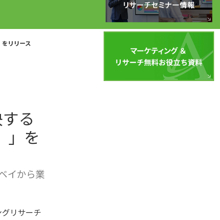
」をリリース
決する
）」を
ベイから業
ングリサーチ