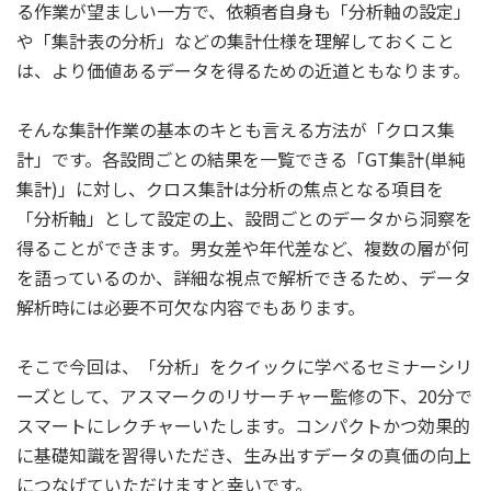
る作業が望ましい一方で、依頼者自身も「分析軸の設定」
や「集計表の分析」などの集計仕様を理解しておくこと
は、より価値あるデータを得るための近道ともなります。
そんな集計作業の基本のキとも言える方法が「クロス集
計」です。各設問ごとの結果を一覧できる「GT集計(単純
集計)」に対し、クロス集計は分析の焦点となる項目を
「分析軸」として設定の上、設問ごとのデータから洞察を
得ることができます。男女差や年代差など、複数の層が何
を語っているのか、詳細な視点で解析できるため、データ
解析時には必要不可欠な内容でもあります。
そこで今回は、「分析」をクイックに学べるセミナーシリ
ーズとして、アスマークのリサーチャー監修の下、20分で
スマートにレクチャーいたします。コンパクトかつ効果的
に基礎知識を習得いただき、生み出すデータの真価の向上
につなげていただけますと幸いです。