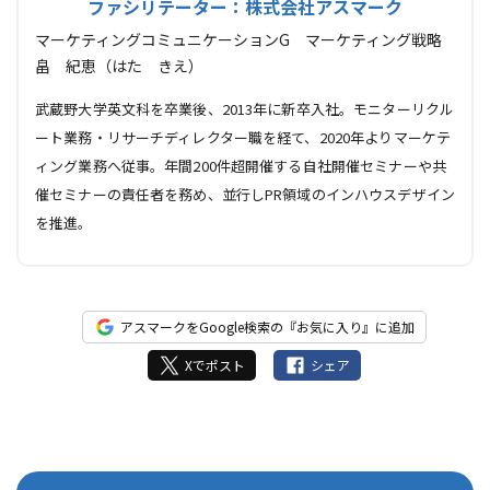
ファシリテーター：株式会社アスマーク
マーケティングコミュニケーションG マーケティング戦略
畠 紀恵（はた きえ）
武蔵野大学英文科を卒業後、2013年に新卒入社。モニターリクル
ート業務・リサーチディレクター職を経て、2020年よりマーケテ
ィング業務へ従事。年間200件超開催する自社開催セミナーや共
催セミナーの責任者を務め、並行しPR領域のインハウスデザイン
を推進。
アスマークをGoogle検索の『お気に入り』に追加
Xでポスト
シェア