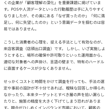
くの企業が「顧客理解の深化」を重要課題に掲げていま
す。POSや人流データといった行動履歴は手に入りやすく
なりましたが、その奥にある「なぜ買ったのか」「何に満
足し、何に失望したのか」という意識データを掴むのは容
易ではありません。
こうした消費者の心理を、捉える手法として有効なのが、
来店客調査（店頭出口調査）です。 しかし、いざ実施しよ
うとすると、場所の確保や許可取りといった運用面から、
適切な対象者への声掛け、言語の壁まで、特有のハードル
に直面するケースが少なくありません。
せっかくコストと時間をかけて調査を行っても、手法の選
定や事前の設計が不十分であれば、曖昧な回答しか得られ
なかったり、本来ターゲットとすべき層の声を拾い漏らし
たりと、施策の精度を大きく下げてしまう恐れがありま
す。競合がひしめくインバウンド市場において、顧客の