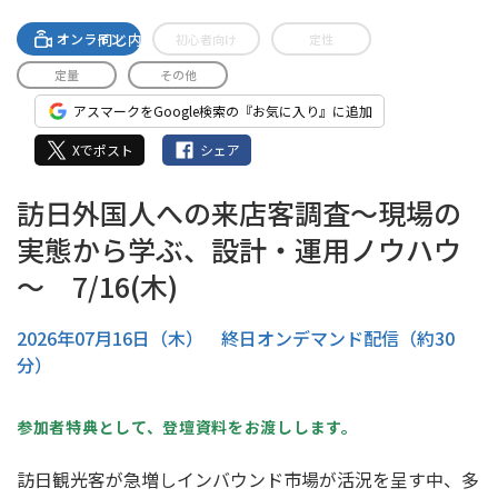
A-streamingへの無料登録で
同じ内容のセミナーがご視聴いただけます。
オンライン
初心者向け
定性
定量
その他
アスマークをGoogle検索の『お気に入り』に追加
Xでポスト
シェア
訪日外国人への来店客調査～現場の
実態から学ぶ、設計・運用ノウハウ
～ 7/16(木)
2026年07月16日（木） 終日オンデマンド配信（約30
分）
参加者特典として、登壇資料をお渡しします。
訪日観光客が急増しインバウンド市場が活況を呈す中、多