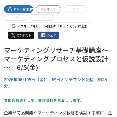
A-streamingへの無料登録で
同じ内容のセミナーがご視聴いただけます。
オンライン
初心者向け
定性
定量
その他
アスマークをGoogle検索の『お気に入り』に追加
Xでポスト
シェア
マーケティングリサーチ基礎講座～
マーケティングプロセスと仮説設計
～ 6/5(金)
2026年06月05日（金） 終日オンデマンド配信（約45
分）
参加者特典として、登壇資料をお渡しします。
企業が商品開発やマーケティング戦略を検討する際に、生