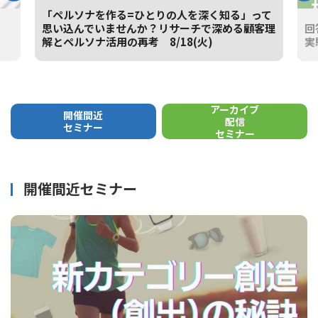
「ペルソナを作る=ひとりの人を深く知る」って
思い込んでいませんか？リサーチで深める顧客理
回
解とペルソナ活用の再考 8/18(火)
実
NEW
NE
アーカイブ
開催間近
配信
セミナー
セミナー
開催間近セミナー