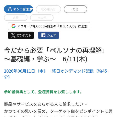
A-streamingへの無料登録で
同じ内容のセミナーがご視聴いただけます。
オンライン
初心者向け
定性
定量
その他
アスマークをGoogle検索の『お気に入り』に追加
Xでポスト
シェア
今だから必要「ペルソナの再理解」
～基礎編・学ぶ～ 6/11(木)
2026年06月11日（木） 終日オンデマンド配信（約45
分）
参加者特典として、登壇資料をお渡しします。
製品やサービスをあらゆる人に訴求したい…
かつてその思いを留め、ターゲット像をピンポイントに思