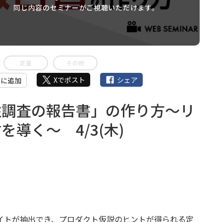
同じ内容のセミナーがご視聴いただけます。
定量
その他
Xでポスト
シェア
』に追加
性調査の報告書」の作り方～リ
導く～ 4/3(木)
イトが抽出でき、プロダクト仮説のヒントが得られる定