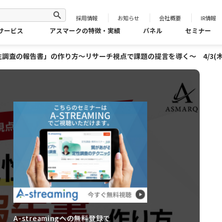
採用情報
お知らせ
会社概要
IR情報
サービス
アスマークの特徴・実績
パネル
セミナー
調査の報告書」の作り方～リサーチ視点で課題の提言を導く～ 4/3(木
A-streamingへの無料登録で