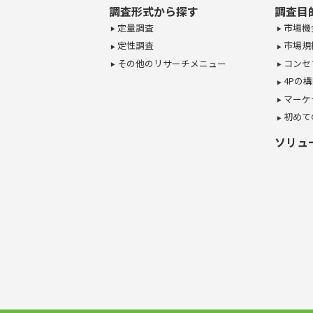
調査形式から探す
調査目
定量調査
市場機
定性調査
市場規
その他のリサーチメニュー
コンセ
4Pの
マーケ
初めて
ソリュ