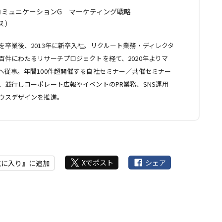
コミュニケーションG マーケティング戦略
え）
を卒業後、2013年に新卒入社。リクルート業務・ディレクタ
百件にわたるリサーチプロジェクトを経て、2020年よりマ
へ従事。年間100件超開催する自社セミナー／共催セミナー
、並行しコーポレート広報やイベントのPR業務、SNS運用
ウスデザインを推進。
Xでポスト
シェア
気に入り』に追加