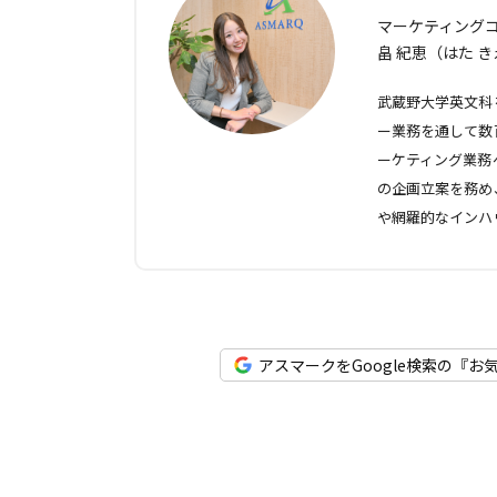
マーケティング
畠 紀恵（はた き
武蔵野大学英文科
ー業務を通して数
ーケティング業務
の企画立案を務め
や網羅的なインハ
アスマークをGoogle検索の『お