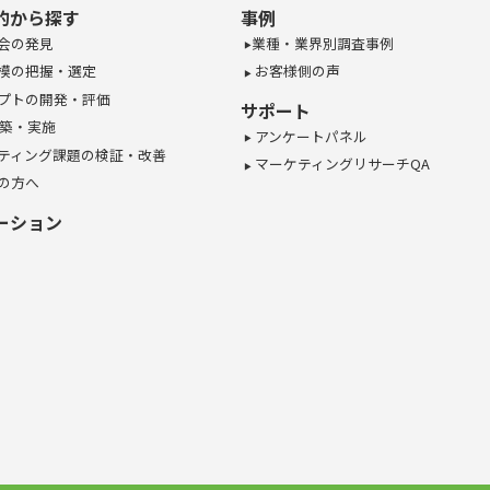
的から探す
事例
会の発見
業種・業界別調査事例
模の把握・選定
お客様側の声
プトの開発・評価
サポート
構築・実施
アンケートパネル
ティング課題の検証・改善
マーケティングリサーチQA
の方へ
ーション