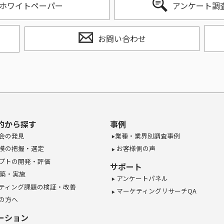
ホワイトペーパー
アンケート調
お問い合わせ
的から探す
事例
会の発見
業種・業界別調査事例
模の把握・選定
お客様側の声
プトの開発・評価
サポート
構築・実施
アンケートパネル
ティング課題の検証・改善
マーケティングリサーチQA
の方へ
ーション