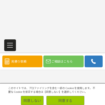
調査形式から探す
見積り依頼
ご相談はこちら
このサイトでは、プロファイリングを含む一部の Cookie を使用します。
不
要な Cookie を拒否する場合は【同意しない】を選択してください。
定量調査
同意しない
同意する