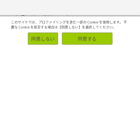
市場規模の把握・選定
このサイトでは、プロファイリングを含む一部の Cookie を使用します。
不
要な Cookie を拒否する場合は【同意しない】を選択してください。
同意しない
同意する
コンセプトの開発・評価
4Pの構築・実施
マーケティング課題の検証・改善
初めての方へ