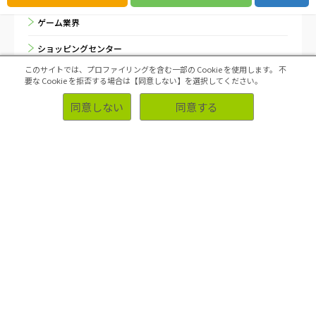
ゲーム業界
ショッピングセンター
このサイトでは、プロファイリングを含む一部の Cookie を使用します。
不
スマートフォン・携帯電話業
要な Cookie を拒否する場合は【同意しない】を選択してください。
パソコン
同意しない
同意する
ベビー用品メーカー
ペット
レジャー・スポーツ
住宅・不動産
健康食品メーカー
化粧品メーカー
医療・福祉・介護
学習塾・予備校などの教育産業