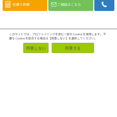
見積り依頼
ご相談はこちら
お支払いまでの流れ
このサイトでは、プロファイリングを含む一部の Cookie を使用します。
不
要な Cookie を拒否する場合は【同意しない】を選択してください。
同意しない
同意する
集計・報告書に関するＱ＆Ａ
フリーアンサー(FA)の集計ってできるんですか？
質問によってクロス集計軸を決めることができます
か？
アンケートの単純集計（GT）、クロス集計ってなんで