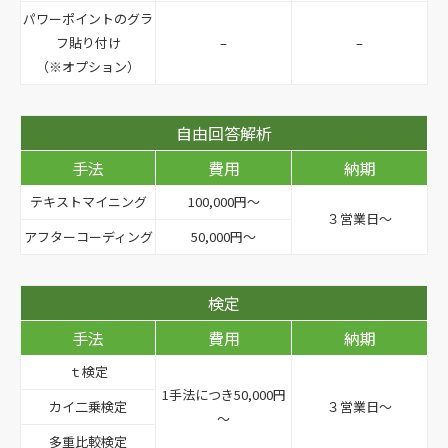
パワーポイントのグラ
フ貼り付け
–
–
（※オプション）
自由回答解析
手法
費用
納期
テキストマイニング
100,000円～
３営業日～
アフターコーディング
50,000円～
検定
手法
費用
納期
ｔ検定
1手法につき50,000円
カイ二乗検定
３営業日～
～
多重比較検定