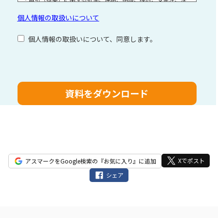
済および対応
個人情報の取扱いについて
・取引（提案）に基づく役務等の授受
・当社サービス等に関する情報の提供、収集および伝達
個人情報の取扱いについて、同意します。
個人情報取扱いに関する詳細については、次のサイトをご覧く
ださい。
こ
の
フ
ィ
ー
ル
ド
は
空
Xでポスト
アスマークをGoogle検索の『お気に入り』に追加
の
シェア
ま
ま
に
し