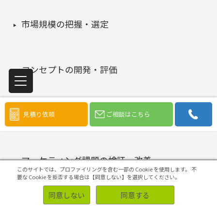
市場規模の把握・選定
コンセプトの開発・評価
4Pの構築・実施
見積り依頼
ご相談はこちら
マーケティング課題の検証・改善
このサイトでは、プロファイリングを含む一部の Cookie を使用します。
不
要な Cookie を拒否する場合は【同意しない】を選択してください。
同意しない
同意する
初めての方へ