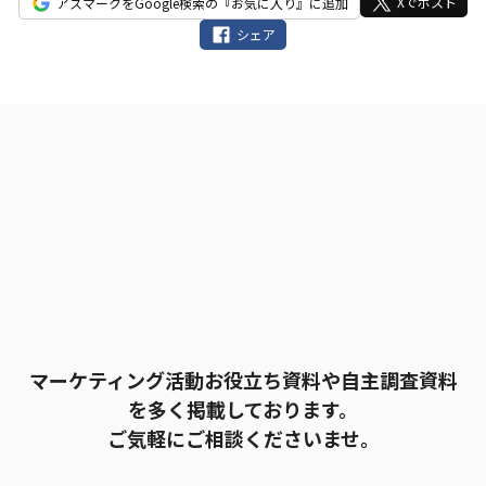
Xでポスト
アスマークをGoogle検索の『お気に入り』に追加
の
シェア
ま
ま
に
し
て
く
だ
さ
い。
マーケティング活動お役立ち資料や自主調査資料
を多く掲載しております。
ご気軽にご相談くださいませ。