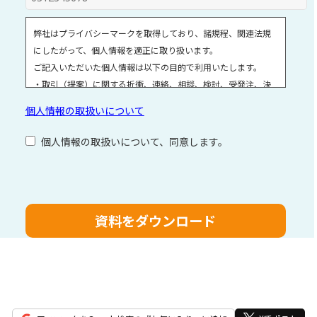
弊社はプライバシーマークを取得しており、諸規程、関連法規
にしたがって、個人情報を適正に取り扱います。
ご記入いただいた個人情報は以下の目的で利用いたします。
・取引（提案）に関する折衝、連絡、相談、検討、受発注、決
済および対応
個人情報の取扱いについて
・取引（提案）に基づく役務等の授受
・当社サービス等に関する情報の提供、収集および伝達
個人情報の取扱いについて、同意します。
個人情報取扱いに関する詳細については、次のサイトをご覧く
ださい。
こ
の
フ
ィ
ー
ル
ド
は
空