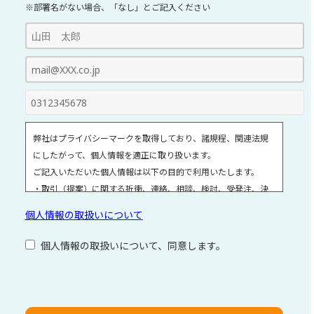
※部署名がない場合、「なし」とご記入ください
弊社はプライバシーマークを取得しており、諸規程、関連法規
にしたがって、個人情報を適正に取り扱います。
ご記入いただいた個人情報は以下の目的で利用いたします。
・取引（提案）に関する折衝、連絡、相談、検討、受発注、決
済および対応
個人情報の取扱いについて
・取引（提案）に基づく役務等の授受
・当社サービス等に関する情報の提供、収集および伝達
個人情報の取扱いについて、同意します。
個人情報取扱いに関する詳細については、次のサイトをご覧く
ださい。
こ
の
フ