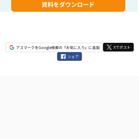
ィ
ー
ル
ド
は
空
Xでポスト
アスマークをGoogle検索の『お気に入り』に追加
の
シェア
ま
ま
に
し
て
く
だ
さ
い。