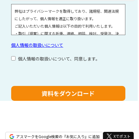
弊社はプライバシーマークを取得しており、諸規程、関連法規
にしたがって、個人情報を適正に取り扱います。
ご記入いただいた個人情報は以下の目的で利用いたします。
・取引（提案）に関する折衝、連絡、相談、検討、受発注、決
済および対応
個人情報の取扱いについて
・取引（提案）に基づく役務等の授受
・当社サービス等に関する情報の提供、収集および伝達
個人情報の取扱いについて、同意します。
個人情報取扱いに関する詳細については、次のサイトをご覧く
ださい。
こ
の
フ
ィ
ー
ル
ド
は
空
Xでポスト
アスマークをGoogle検索の『お気に入り』に追加