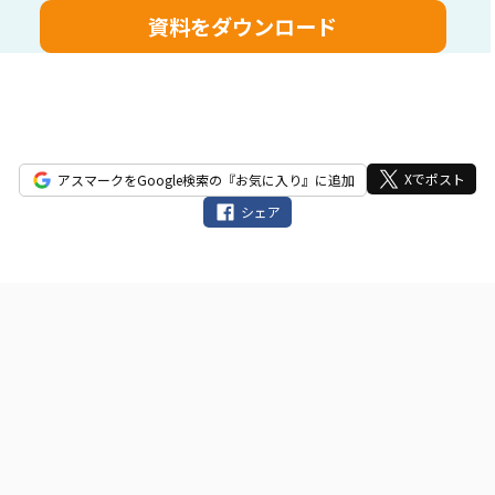
フ
ィ
ー
ル
ド
は
空
Xでポスト
アスマークをGoogle検索の『お気に入り』に追加
の
シェア
ま
ま
に
し
て
く
だ
さ
い。