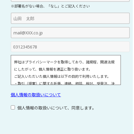
※部署名がない場合、「なし」とご記入ください
弊社はプライバシーマークを取得しており、諸規程、関連法規
にしたがって、個人情報を適正に取り扱います。
ご記入いただいた個人情報は以下の目的で利用いたします。
・取引（提案）に関する折衝、連絡、相談、検討、受発注、決
済および対応
個人情報の取扱いについて
・取引（提案）に基づく役務等の授受
・当社サービス等に関する情報の提供、収集および伝達
個人情報の取扱いについて、同意します。
個人情報取扱いに関する詳細については、次のサイトをご覧く
ださい。
こ
の