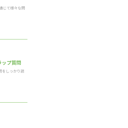
通じて様々な問
ラップ質問
問をしっかり読