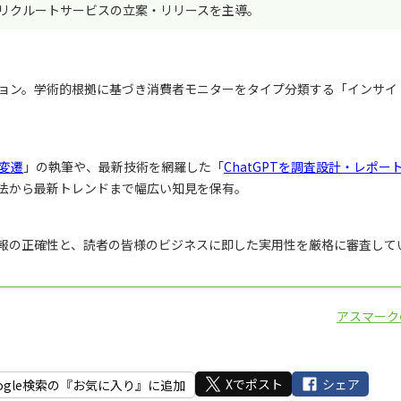
リクルートサービスの立案・リリースを主導。
ョン。学術的根拠に基づき消費者モニターをタイプ分類する「インサイ
変遷
」の執筆や、最新技術を網羅した「
ChatGPTを調査設計・レポー
法から最新トレンドまで幅広い知見を保有。
報の正確性と、読者の皆様のビジネスに即した実用性を厳格に審査して
アスマーク
Xでポスト
シェア
ogle検索の『お気に入り』に追加