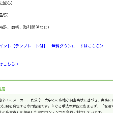
忠誠心）
品質）
特許、商標、取引関係など）
イント【テンプレート付】 無料ダウンロードはこちら＞
はこちら＞
集局
数多くのメーカー、官公庁、大学との広範な調査実績に基づき、実務に
の知見を発信する専門組織です。単なる手法の解説に留まらず、「現場
上の留意点」を網羅した専門コンテンツを企画・制作しています。